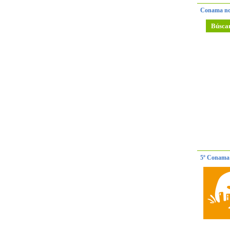
Conama no
Búsca
5º Conama 