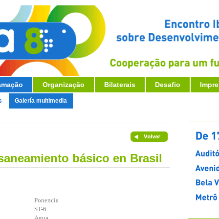
amação
Organização
Bilaterais
Desafio
Impr
s
Galería multimedia
 saneamiento básico en Brasil
Ponencia
ST-6
Agua