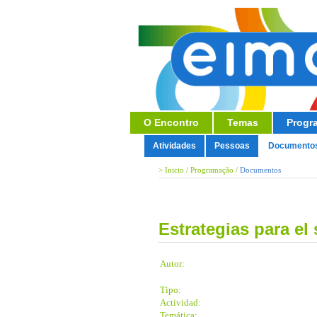
O Encontro
Temas
Progr
Atividades
Pessoas
Documento
>
Inicio
/
Programação
/
Documentos
Estrategias para el
Autor:
Tipo:
Actividad:
Temática: