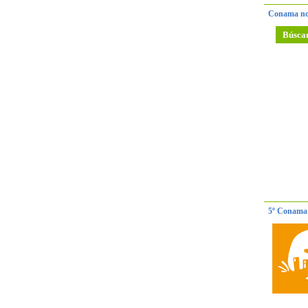
Conama no
Búsca
5º Conama 