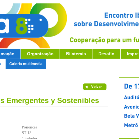
amação
Organização
Bilaterais
Desafio
Impr
s
Galería multimedia
s Emergentes y Sostenibles
Ponencia
ST-13
Ciudades