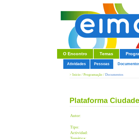
O Encontro
Temas
Progr
Atividades
Pessoas
Documento
>
Inicio
/
Programação
/
Documentos
Plataforma Ciudade
Autor:
Tipo:
Actividad:
Temática: