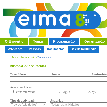
O Encontro
Temas
Programação
Organização
Atividades
Pessoas
Documentos
Galería multimedia
>
Inicio
/
Programação
/
Documentos
Buscador de documentos
Texto libre:
Autor:
Institución
Áreas temáticas:
Economía verde
Agua
Energía
Tipo de actividad:
Actividad: