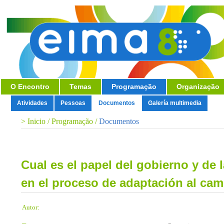
O Encontro
Temas
Programação
Organização
Atividades
Pessoas
Documentos
Galería multimedia
>
Inicio
/
Programação
/
Documentos
Cual es el papel del gobierno y de
en el proceso de adaptación al cam
Autor: