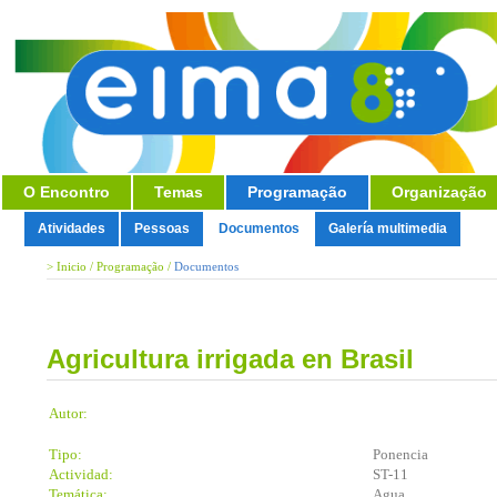
O Encontro
Temas
Programação
Organização
Atividades
Pessoas
Documentos
Galería multimedia
>
Inicio
/
Programação
/
Documentos
Agricultura irrigada en Brasil
Autor:
Tipo:
Ponencia
Actividad:
ST-11
Temática:
Agua