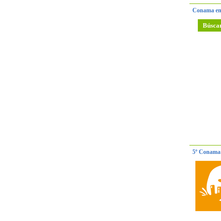
Conama en
Búsca
5º Conama 