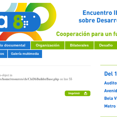
o documental
Organización
Bilaterales
Desafio
tos
Galería multimedia
n-object in
s/home/resources/cls/ClsDbBuilderBase.php
on line
55