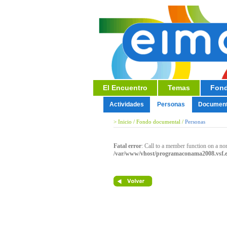
El Encuentro
Temas
Fond
Actividades
Personas
Documen
>
Inicio
/
Fondo documental
/
Personas
Fatal error
: Call to a member function on a no
/var/www/vhost/programaconama2008.vsf.e