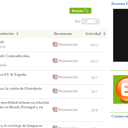
Resumen E
3
Ver:
stitución
Documento
Actividad
sil
Presentación
ST-11
lávio
sil: Contradicción,
Presentación
ST-11
lfredo
tica EU & España
Presentación
ST-7
ca: la visión de Eletrobrás
Presentación
ST-7
o
a movilidad urbana en relación
os en Brasil, Portugal y en
Presentación
ST-8
Conama en
 el reciclaje de lámparas