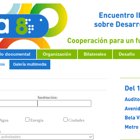
o documental
Organización
Bilaterales
Desafio
tos
Galería multimedia
Institución:
Agua
Energía
Ciudades
: