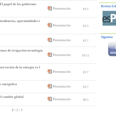
l papel de los gobiernos
Revista Es
Presentación
ST-5
tendencias, oportunidades e
Presentación
ST-5
Síguenos
Presentación
ST-7
temas de irrigación tecnología
Presentación
ST-11
nservación de la energía ye l
Presentación
ST-7
o energético
Presentación
ST-7
 el cambio global
Presentación
SP-5
1
/
2
/
3