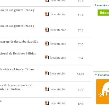
Presentación
ST-4
Conama en
ara un uso generalizado y
Búsca
Presentación
ST-6
ara un uso generalizado y
Presentación
ST-6
Smartgrids descarbonización
Presentación
ST-5
cional de Residuos Sólidos
Presentación
ST-4
la vida en Lima y Callao
Presentación
ST-13
5º Conama 
o y de las empresas en el
mbio climático
Presentación
ST-5
da
Presentación
SP-5