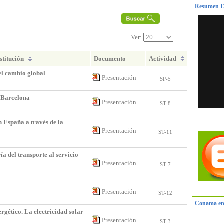
Resumen E
3
Ver:
stitución
Documento
Actividad
 el cambio global
Presentación
SP-5
n Barcelona
Presentación
ST-8
n España a través de la
Presentación
ST-11
n
ía del transporte al servicio
Presentación
ST-7
Presentación
ST-12
Conama en
ergético. La electricidad solar
Presentación
ST-3