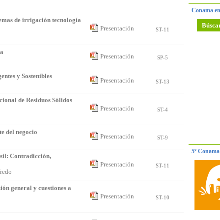
Conama en
temas de irrigación tecnología
Búsca
Presentación
ST-11
da
Presentación
SP-5
ntes y Sostenibles
Presentación
ST-13
cional de Residuos Sólidos
Presentación
ST-4
te del negocio
Presentación
ST-9
5º Conama 
sil: Contradicción,
Presentación
ST-11
lfredo
ión general y cuestiones a
Presentación
ST-10