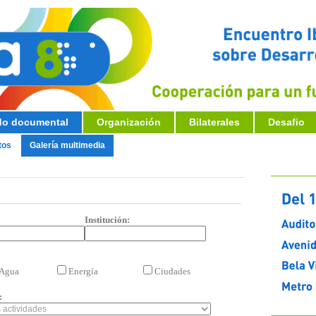
o documental
Organización
Bilaterales
Desafio
tos
Galería multimedia
Institución:
Agua
Energía
Ciudades
: