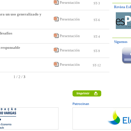
Presentación
ST-3
Revista Es
ara un uso generalizado y
Presentación
ST-6
desafíos
Presentación
ST-4
Síguenos
n responsable
Presentación
ST-9
Presentación
ST-12
1
/
2
/
3
Patrocinan