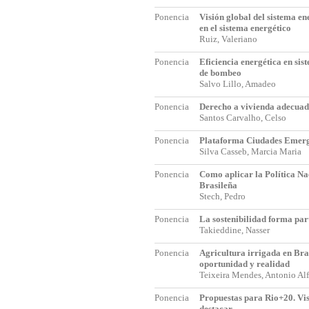
Ponencia
Visión global del sistema en
en el sistema energético
Ruiz, Valeriano
Ponencia
Eficiencia energética en sis
de bombeo
Salvo Lillo, Amadeo
Ponencia
Derecho a vivienda adecua
Santos Carvalho, Celso
Ponencia
Plataforma Ciudades Emerge
Silva Casseb, Marcia Maria
Ponencia
Como aplicar la Política Na
Brasileña
Stech, Pedro
Ponencia
La sostenibilidad forma par
Takieddine, Nasser
Ponencia
Agricultura irrigada en Bra
oportunidad y realidad
Teixeira Mendes, Antonio A
Ponencia
Propuestas para Rio+20. Vis
destacar