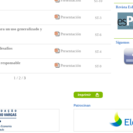
Presentación
ST-10
Revista Es
Presentación
ST-3
ara un uso generalizado y
Presentación
ST-6
Síguenos
desafíos
Presentación
ST-4
n responsable
Presentación
ST-9
1
/
2
/
3
Patrocinan