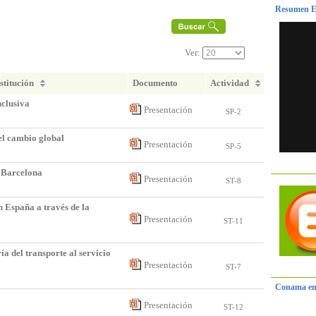
Resumen E
3
Ver:
stitución
Documento
Actividad
nclusiva
Presentación
SP-2
 el cambio global
Presentación
SP-5
n Barcelona
Presentación
ST-8
n España a través de la
Presentación
ST-11
n
ía del transporte al servicio
Presentación
ST-7
Conama en
Presentación
ST-12