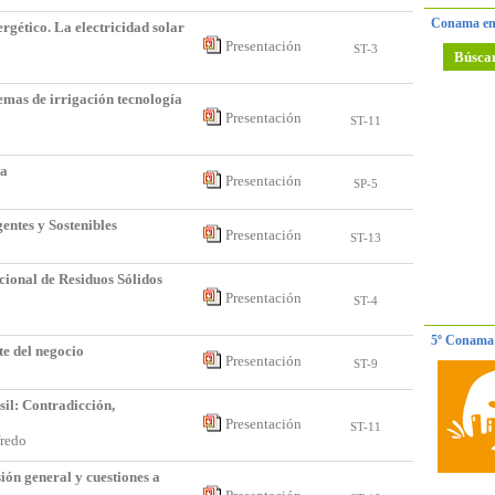
Conama en
ergético. La electricidad solar
Presentación
ST-3
Búsca
temas de irrigación tecnología
Presentación
ST-11
da
Presentación
SP-5
ntes y Sostenibles
Presentación
ST-13
cional de Residuos Sólidos
Presentación
ST-4
5º Conama 
te del negocio
Presentación
ST-9
sil: Contradicción,
Presentación
ST-11
lfredo
ión general y cuestiones a