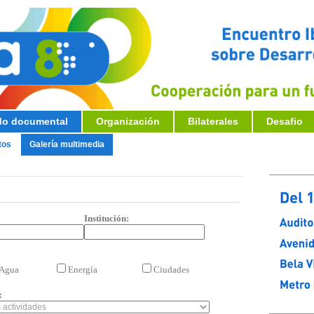
o documental
Organización
Bilaterales
Desafio
tos
Galería multimedia
Institución:
Agua
Energía
Ciudades
: